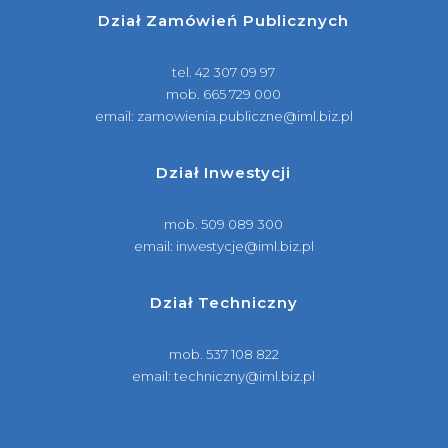
Dział Zamówień Publicznych
tel.
42 307 09 97
mob.
665 729 000
email:
zamowienia.publiczne@iml.biz.pl
Dział Inwestycji
mob.
509 089 300
email:
inwestycje@iml.biz.pl
Dział Techniczny
mob.
537 108 822
email:
techniczny@iml.biz.pl