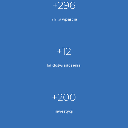
+296
mln zł
wparcia
+12
lat
doświadczenia
+200
inwestycji