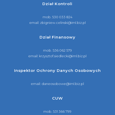
Dział Kontroli
mob.
530 033 824
email:
zbigniew.celinski@iml.biz.pl
Dział Finansowy
mob.
536 062 579
email:
krzysztof.siedlecki@iml.biz.pl
Inspektor Ochrony Danych Osobowych
email:
daneosobowe@iml.biz.pl
CUW
mob.
531 366 799