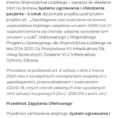
imieniu Województwa Łódzkiego
–
zaprasza do składania
ofert na dostawę
Systemu ogrzewania i chłodzenie
pacjenta – 5 sztuk
dla potrzeb projektu pod tytułem
projektu pt. „
Zapobieganie oraz zwalczanie na terenie
województwa łódzkiego zakażenia wirusem SARS-CoV-2 i
rozprzestrzeniania się choroby zakaźnej wywołanej tym
wirusem u ludzi
”, realizowanego z Regionalnego
Programu Operacyjnego dla Województwa Łódzkiego na
lata 2014-2020, Oś Priorytetowa VII Infrastruktura Dla
Usług Społecznych, Działanie VII.2 Infrastruktura
Ochrony Zdrowia.
Procedura na podstawie art. 6 ustawy z dnia 2 marca
2020 roku o szczególnych rozwiązaniach związanych z
zapobieganiem, przeciwdziałaniem i zwalczaniem
COVID-19, innych chorób zakaźnych oraz wywołanych
nimi sytuacji kryzysowych (Dz.U. 2020.374 z poźn. zm.)
Przedmiot Zapytania Ofertowego
Przedmiot zamówienia obejmuje:
System ogrzewania i