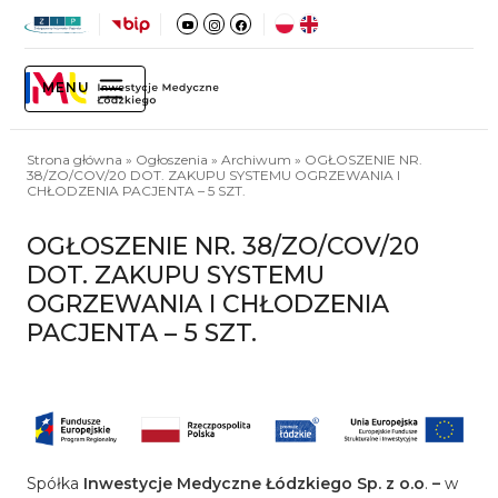
TOGGLE NAVIGATION
MENU
Strona główna
»
Ogłoszenia
»
Archiwum
»
OGŁOSZENIE NR.
38/ZO/COV/20 DOT. ZAKUPU SYSTEMU OGRZEWANIA I
CHŁODZENIA PACJENTA – 5 SZT.
OGŁOSZENIE NR. 38/ZO/COV/20
DOT. ZAKUPU SYSTEMU
OGRZEWANIA I CHŁODZENIA
PACJENTA – 5 SZT.
Spółka
Inwestycje Medyczne Łódzkiego Sp. z o.o
.
–
w