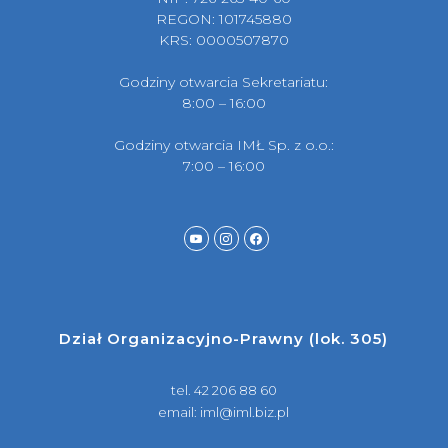
REGON: 101745880
KRS: 0000507870
Godziny otwarcia Sekretariatu:
8:00 – 16:00
Godziny otwarcia IMŁ Sp. z o.o.:
7:00 – 16:00
Dział Organizacyjno-Prawny (lok. 305)
tel.
42 206 88 60
email:
iml@iml.biz.pl